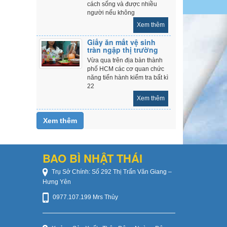
cách sống và được nhiều
người nếu không
Xem thêm
Giấy ăn mất vệ sinh
tràn ngập thị trường
Vừa qua trên địa bàn thành
phố HCM các cơ quan chức
năng tiến hành kiểm tra bất kì
22
Xem thêm
Xem thêm
BAO BÌ NHẬT THÁI
Trụ Sở Chính: Số 292 Thị Trấn Văn Giang –
Hưng Yên
0977.107.199 Mrs Thủy