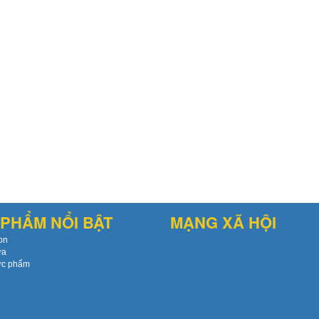
PHẨM NỔI BẬT
MẠNG XÃ HỘI
on
ứa
ực phẩm