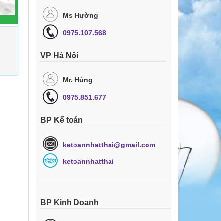
Ms Hường
0975.107.568
VP Hà Nội
Mr. Hùng
0975.851.677
BP Kế toán
ketoannhatthai@gmail.com
ketoannhatthai
BP Kinh Doanh