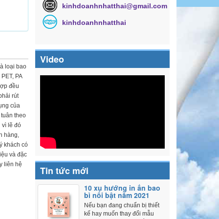
kinhdoanhnhatthai@gmail.com
kinhdoanhnhatthai
Video
à loại bao
, PET, PA
hợp đều
hải rút
dụng của
 tuân theo
vì lẽ đó
ch hàng,
uý khách có
liệu và đặc
y liên hệ
Tin tức mới
10 xu hướng in ấn bao
bì nổi bật năm 2021
Nếu bạn đang chuẩn bị thiết
kế hay muốn thay đổi mẫu