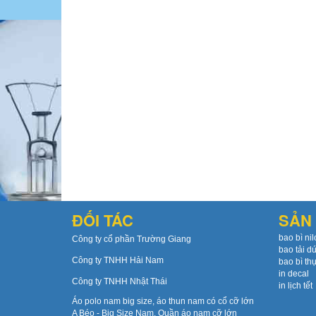
ĐỐI TÁC
SẢN 
bao bì nil
Công ty cổ phần Trường Giang
bao tải d
Công ty TNHH Hải Nam
bao bì th
in decal
Công ty TNHH Nhật Thái
in lịch tết
Áo polo nam big size, áo thun nam có cổ cỡ lớn
A Béo - Big Size Nam, Quần áo nam cỡ lớn