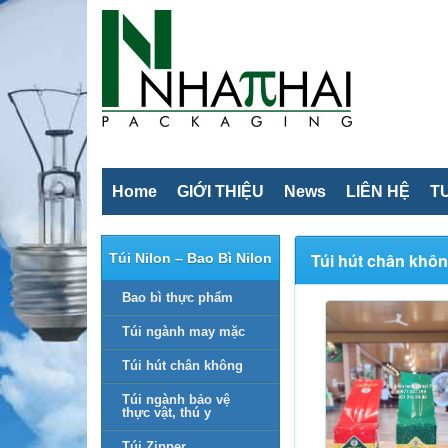
Home
GIỚI THIỆU
News
LIÊN HỆ
T
Túi hút chân khô
Túi Nilon – Bao Bì Nilon
Bao bì thực phẩm
Túi ngành may mặc
Túi hút chân không
Túi ngành bảo vệ
thực vật, thú y
Túi Zipper