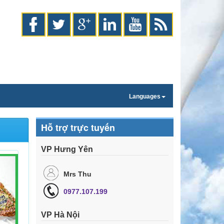
Languages
Hỗ trợ trực tuyến
VP Hưng Yên
Mrs Thu
0977.107.199
VP Hà Nội