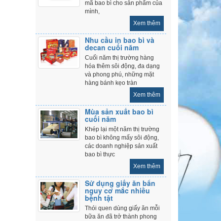
mã bao bì cho sản phẩm của
mình,
Xem thêm
Nhu cầu in bao bì và
decan cuối năm
Cuối năm thị trường hàng
hóa thêm sôi động, đa dạng
và phong phú, những mặt
hàng bánh kẹo tràn
Xem thêm
Mùa sản xuất bao bì
cuối năm
Khép lại một năm thị trường
bao bì không mấy sôi động,
các doanh nghiệp sản xuất
bao bì thực
Xem thêm
Sử dụng giấy ăn bẩn
nguy cơ mắc nhiều
bệnh tật
Thói quen dùng giấy ăn mỗi
bữa ăn đã trở thành phong