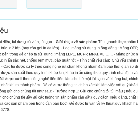
iệu
điều, túi đựng cá viên, túi gạo...
Giới thiệu về sản phẩm:
Túi nghành thực phẩm l
rúc ≥ 2 lớp (hay còn gọi là đa lớp). - Loại màng sử dụng in ống đồng : Màng OPP
 Lớp bên trong để ghép ta sử dụng : màng LLPE, MCPP, MPAT, AL……. - Màng phức 
u: In ấn sắc nét, chống lem mực, bảo quản tốt. - Tính chất yêu cầu: Chủ yếu chính p
 - Các túi được xử lý theo công nghệ rút chân không nhằm đảm bảo thời gian sử 
ược sản xuất theo quy trình khép kín, khâu in ấn cũng theo quy trình nhất định và
i được xử lí theo công nghệ tiên tiến, làm cho bề mặt túi sạch và không bụi, chính 
t nhất khi ra thành phẩm . Để có được thông tin chính xác khi làm việc với quý khá
lòng gửi cho chúng tôi như sau: - Trường hợp 1: Gửi cho chúng tôi túi mẫu ( nếu q
i cho chúng tôi đầy đủ các thông tin sản phẩm cần đặt ( quy cách, kiểu dáng, chất 
 của các sản phẩm bên trong cần bao bọc). Để được tư vấn về kỹ thuật quý khách hã
26778.