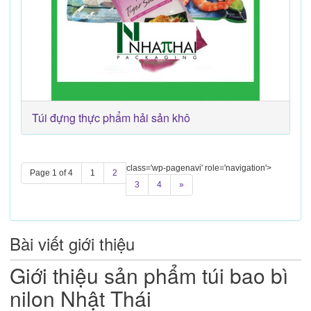
Túi đựng thực phẩm hải sản khô
class='wp-pagenavi' role='navigation'>
Page 1 of 4
1
2
3
4
»
Bài viết giới thiệu
Giới thiệu sản phẩm túi bao bì
nilon Nhật Thái