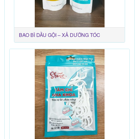
BAO BÌ DẦU GỘI – XẢ DƯỠNG TÓC