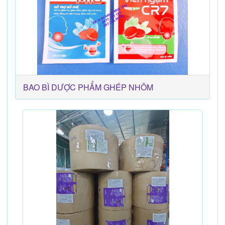
BAO BÌ DƯỢC PHẨM GHÉP NHÔM