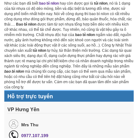
Như các bạn đã biết
bao bì nilon
hay còn được gọi là
túi nilon
, nó là 1 dạng
của túi nhựa có độ dẻo mỏng, bền và đặc biệt là tương đối nhẹ, được sử
dụng phố biến nhất hiện nay. Nói về công dụng thì bao bì nilon có rất nhiều
công dụng như đóng gói thực phẩm, đừng đồ, bảo quản thuốc, hóa chất, rác
thải.....
Bao bì nilon
được làm từ sợi nhựa tổng hợp bền dẻo với nhiều kích
cỡ khác nhau, có thể tái chế được. Tuy nhiên, nó cũng là vật liệu gây ra ô
nhiễm môi trường. Chất nhựa độc hại của
bao bì nilon
ngấm vào đất, nguồn
nước, gây ảnh hưởng không nhỏ đến sức khoẻ con người và các loài sinh
vật khác (các loài động thực vật ở các sông suối, ao hồ...). Công ty Nhật Thái
chuyên sản xuất
túi nilon
tự hủy, túi thân thiện môi trường. Các dạng túi quai
xách siêu thị, dạng đục lỗ, dạng cuộn đựng thực phẩm hay đựng rác với giá
thành cực rẻ mang lại chi phí tiết kiệm cho cá nhân doanh nghiệp trong nhiều
ngành từ nông nghiệp đến công nghiệp. Trên đây là những mẫu sản phẩm
bao bì nilon
mà chúng tôi cung cấp, các bạn có thể xem qua mẫu sản phẩm,
hoặc có nhu cầu có thể liên hệ đặt hàng cũng như bất cứ câu hỏi nào về
phòng hỗ trợ để được tư vấn. Cám ơn các bạn đã quan tâm đến sản phẩm
của công ty.
Hỗ trợ trực tuyến
VP Hưng Yên
Mrs Thu
0977.107.199