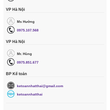
VP Hà Nội
Ms Hường
0975.107.568
VP Hà Nội
Mr. Hùng
0975.851.677
BP Kế toán
ketoannhatthai@gmail.com
ketoannhatthai