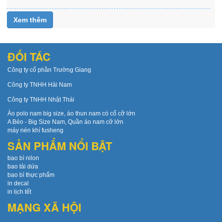
Xem thêm
ĐỐI TÁC
Công ty cổ phần Trường Giang
Công ty TNHH Hải Nam
Công ty TNHH Nhật Thái
Áo polo nam big size, áo thun nam có cổ cỡ lớn
A Béo - Big Size Nam, Quần áo nam cỡ lớn
máy nén khí fusheng
SẢN PHẨM NỔI BẬT
bao bì nilon
bao tải dứa
bao bì thực phẩm
in decal
in lịch tết
MẠNG XÃ HỘI