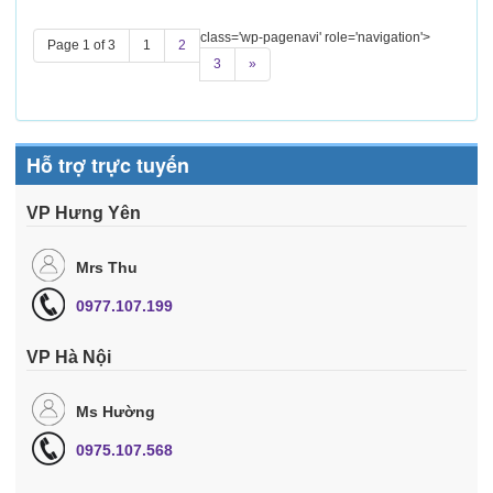
class='wp-pagenavi' role='navigation'>
Page 1 of 3
1
2
3
»
Hỗ trợ trực tuyến
VP Hưng Yên
Mrs Thu
0977.107.199
VP Hà Nội
Ms Hường
0975.107.568