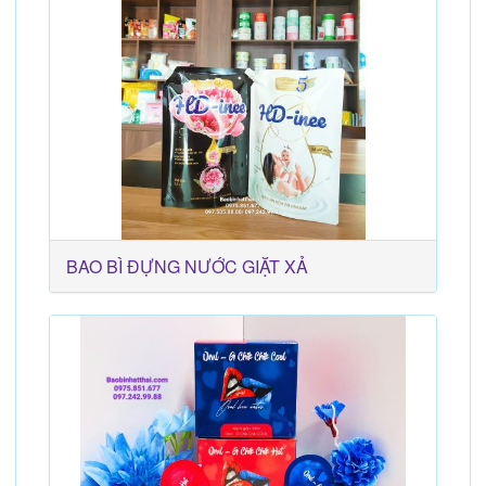
BAO BÌ ĐỰNG NƯỚC GIẶT XẢ