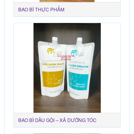
BAO BÌ THỰC PHẨM
BAO BÌ DẦU GỘI – XẢ DƯỠNG TÓC