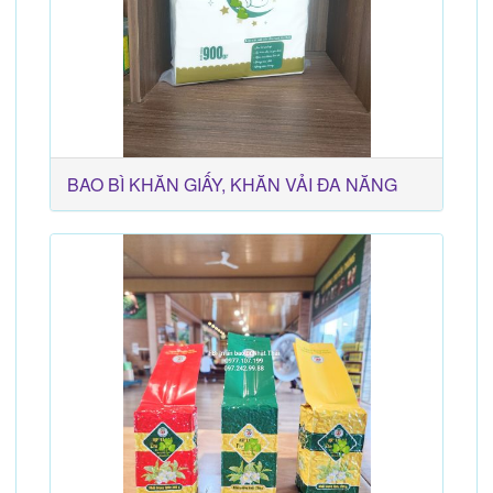
BAO BÌ KHĂN GIẤY, KHĂN VẢI ĐA NĂNG