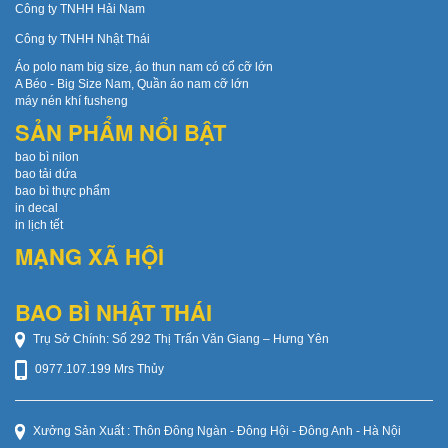
Công ty TNHH Hải Nam
Công ty TNHH Nhật Thái
Áo polo nam big size, áo thun nam có cổ cỡ lớn
A Béo - Big Size Nam, Quần áo nam cỡ lớn
máy nén khí fusheng
SẢN PHẨM NỔI BẬT
bao bì nilon
bao tải dứa
bao bì thực phẩm
in decal
in lịch tết
MẠNG XÃ HỘI
BAO BÌ NHẬT THÁI
Trụ Sở Chính: Số 292 Thị Trấn Văn Giang – Hưng Yên
0977.107.199 Mrs Thủy
Xưởng Sản Xuất : Thôn Đông Ngàn - Đông Hội - Đông Anh - Hà Nội