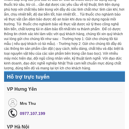
thuốc trừ sâu, trừ cỏ... cần đạt được các yêu cầu về kỹ thuật, tính tiện dụng
phù hợp với chất liệu bên trong với đầy đủ các tính chất như: tính cản khí, hơi
ẩm, chịu nhiệt tiết, độ dai bền tốt, hàn nhiệt tốt… Túi thuốc cho nghành bảo
vệ thực vật cần đảm bảo được độ an toàn khi đưa ra sử dụng ngoài môi
trường. Túi thuốc cho nghành bảo vệ thực vật được xử lý theo công nghệ
tiên tiến, chất lượng túi in đảm bảo tốt nhất khi ra thành phẩm . Để có được
thông tin chính xác khi làm việc với quý khách hàng, chúng tôi xin quý khách
vui lòng gửi cho chúng tôi như sau: - Trường hợp 1: Gửi cho chúng tôi túi
mẫu ( nếu quý khách có túi mẫu). - Trường hợp 2: Gửi cho chúng tôi đầy đủ
các thông tin sản phẩm cần đặt ( quy cách, kiểu dáng, chất liệu và đặc biệt là
loại nguyên vật liệu của các sản phẩm bên trong cần bao bọc).
Với nhiều
máy móc hiện đại, đội ngũ công nhân viên, kỹ thuật lành nghề. Với đạo đức
kinh doanh, đạo đức nghề nghiệp Nhật Thái cam kết chuẩn mực đúng chất
lượng, đúng tiến độ và mang lại lợi ích cho khách hàng.
Hỗ trợ trực tuyến
VP Hưng Yên
Mrs Thu
0977.107.199
VP Hà Nội