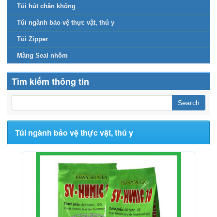
Túi hút chân không
Túi ngành bảo vệ thực vật, thú y
Túi Zipper
Màng Seal nhôm
Tìm kiếm thông tin
Túi ngành bảo vệ thực vật, thú y