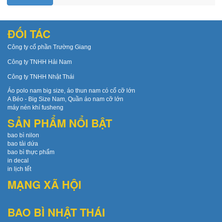
ĐỐI TÁC
Công ty cổ phần Trường Giang
Công ty TNHH Hải Nam
Công ty TNHH Nhật Thái
Áo polo nam big size, áo thun nam có cổ cỡ lớn
A Béo - Big Size Nam, Quần áo nam cỡ lớn
máy nén khí fusheng
SẢN PHẨM NỔI BẬT
bao bì nilon
bao tải dứa
bao bì thực phẩm
in decal
in lịch tết
MẠNG XÃ HỘI
BAO BÌ NHẬT THÁI