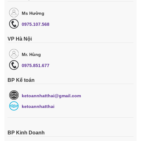
Ms Hường
0975.107.568
VP Hà Nội
Mr. Hùng
0975.851.677
BP Kế toán
ketoannhatthai@gmail.com
ketoannhatthai
BP Kinh Doanh