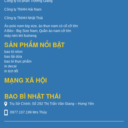
Công ty cổ phần Trường Giang
Công ty TNHH Hải Nam
Công ty TNHH Nhật Thái
Áo polo nam big size, áo thun nam có cổ cỡ lớn
A Béo - Big Size Nam, Quần áo nam cỡ lớn
máy nén khí fusheng
SẢN PHẨM NỔI BẬT
bao bì nilon
bao tải dứa
bao bì thực phẩm
in decal
in lịch tết
MẠNG XÃ HỘI
BAO BÌ NHẬT THÁI
Trụ Sở Chính: Số 292 Thị Trấn Văn Giang – Hưng Yên
0977.107.199 Mrs Thủy