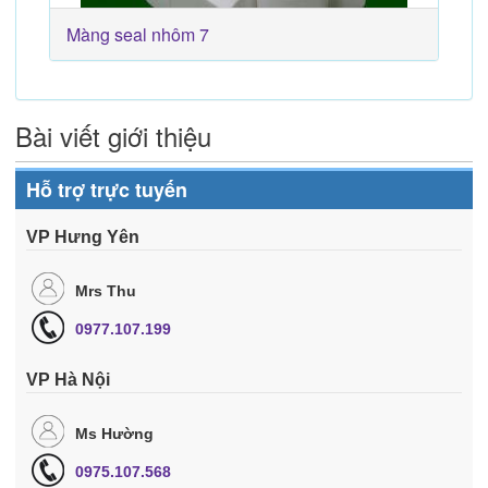
Màng seal nhôm 7
Bài viết giới thiệu
Hỗ trợ trực tuyến
VP Hưng Yên
Mrs Thu
0977.107.199
VP Hà Nội
Ms Hường
0975.107.568