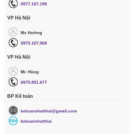
0977.107.199
VP Hà Nội
Ms Hường
0975.107.568
VP Hà Nội
Mr. Hùng
0975.851.677
BP Kế toán
ketoannhatthai@gmail.com
ketoannhatthai