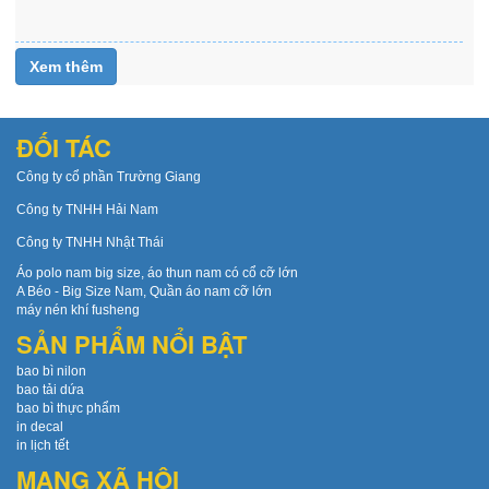
Xem
thêm
Xem thêm
ĐỐI TÁC
Công ty cổ phần Trường Giang
Công ty TNHH Hải Nam
Công ty TNHH Nhật Thái
Áo polo nam big size, áo thun nam có cổ cỡ lớn
A Béo - Big Size Nam, Quần áo nam cỡ lớn
máy nén khí fusheng
SẢN PHẨM NỔI BẬT
bao bì nilon
bao tải dứa
bao bì thực phẩm
in decal
in lịch tết
MẠNG XÃ HỘI