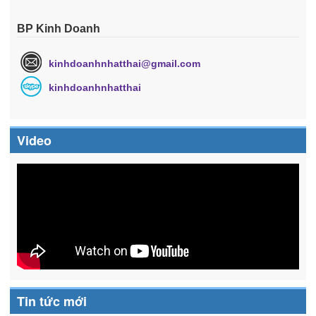
BP Kinh Doanh
kinhdoanhnhatthai@gmail.com
kinhdoanhnhatthai
Video
Tin tức mới