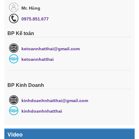
Mr. Hùng
0975.851.677
BP Kế toán
ketoannhatthai@gmail.com
ketoannhatthai
BP Kinh Doanh
kinhdoanhnhatthai@gmail.com
kinhdoanhnhatthai
Video