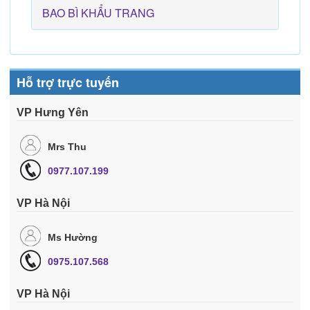
BAO BÌ KHẨU TRANG
Hỗ trợ trực tuyến
VP Hưng Yên
Mrs Thu
0977.107.199
VP Hà Nội
Ms Hường
0975.107.568
VP Hà Nội