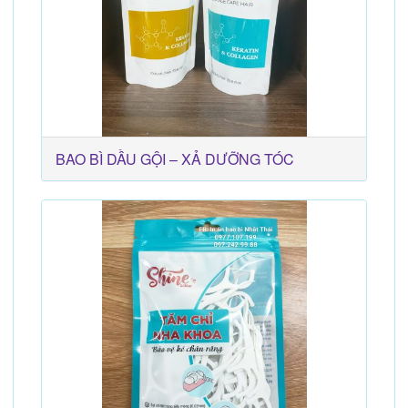
BAO BÌ DẦU GỘI – XẢ DƯỠNG TÓC