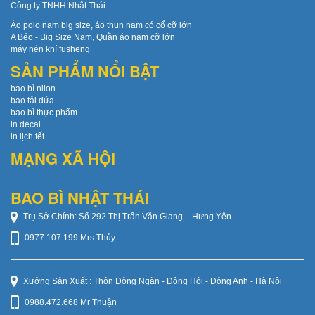
Công ty TNHH Nhật Thái
Áo polo nam big size, áo thun nam có cổ cỡ lớn
A Béo - Big Size Nam, Quần áo nam cỡ lớn
máy nén khí fusheng
SẢN PHẨM NỔI BẬT
bao bì nilon
bao tải dứa
bao bì thực phẩm
in decal
in lịch tết
MẠNG XÃ HỘI
BAO BÌ NHẬT THÁI
Trụ Sở Chính: Số 292 Thị Trấn Văn Giang – Hưng Yên
0977.107.199 Mrs Thủy
Xưởng Sản Xuất : Thôn Đông Ngàn - Đông Hội - Đông Anh - Hà Nội
0988.472.668 Mr Thuận