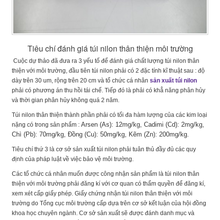
Tiêu chí đánh giá túi nilon thân thiện môi trường
Cuộc dự thảo đã đưa ra 3 yếu tố để đánh giá chất lượng túi nilon thân
thiện với môi trường, đầu tiên túi nilon phải có 2 đặc tính kĩ thuật sau : độ
dày trên 30 um, rộng trên 20 cm và tổ chức cá nhân
sản xuất túi nilon
phải có phương án thu hồi tái chế. Tiếp đó là phải có khẳ năng phân hủy
và thời gian phân hủy không quá 2 năm.
Túi nilon thân thiện thành phần phải có tối đa hàm lượng của các kim loại
Arsen (As): 12mg/kg, Cadimi (Cd): 2mg/kg,
nặng có trong sản phẩm :
Chì (Pb): 70mg/kg, Đồng (Cu): 50mg/kg, Kẽm (Zn): 200mg/kg.
Tiêu chí thứ 3 là cơ sở sản xuất túi nilon phải tuân thủ đầy đủ các quy
định của pháp luật về việc bảo vệ môi trường.
Các tổ chức cá nhân muốn được công nhận sản phẩm là túi nilon thân
thiện với môi trường phải đăng kí với cơ quan có thẩm quyền để đăng kí,
xem xét cấp giấy phép. Giấy chứng nhận túi nilon thân thiện với môi
trường do Tổng cục môi trường cấp dựa trên cơ sở kết luận của hội đồng
khoa học chuyên ngành. Cơ sở sản xuất sẽ được đánh danh mục và