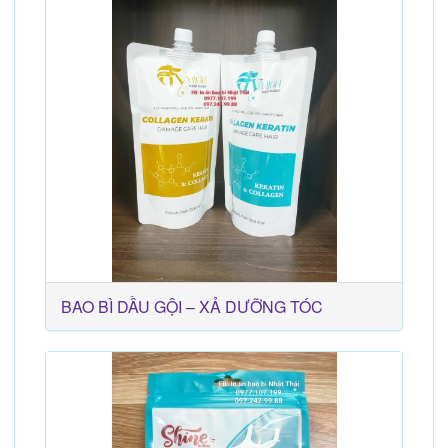
BAO BÌ DẦU GỘI – XẢ DƯỠNG TÓC