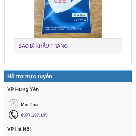
BAO BÌ KHẨU TRANG
Hỗ trợ trực tuyến
VP Hưng Yên
Mrs Thu
0977.107.199
VP Hà Nội