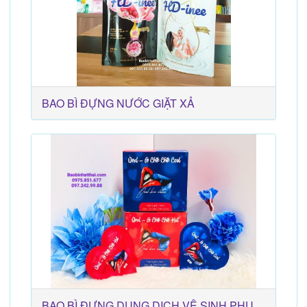
BAO BÌ ĐỰNG NƯỚC GIẶT XẢ
BAO BÌ ĐỰNG DUNG DỊCH VỆ SINH PHỤ