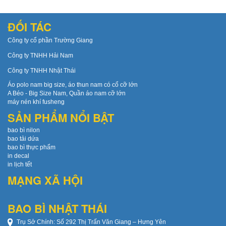
ĐỐI TÁC
Công ty cổ phần Trường Giang
Công ty TNHH Hải Nam
Công ty TNHH Nhật Thái
Áo polo nam big size, áo thun nam có cổ cỡ lớn
A Béo - Big Size Nam, Quần áo nam cỡ lớn
máy nén khí fusheng
SẢN PHẨM NỔI BẬT
bao bì nilon
bao tải dứa
bao bì thực phẩm
in decal
in lịch tết
MẠNG XÃ HỘI
BAO BÌ NHẬT THÁI
Trụ Sở Chính: Số 292 Thị Trấn Văn Giang – Hưng Yên