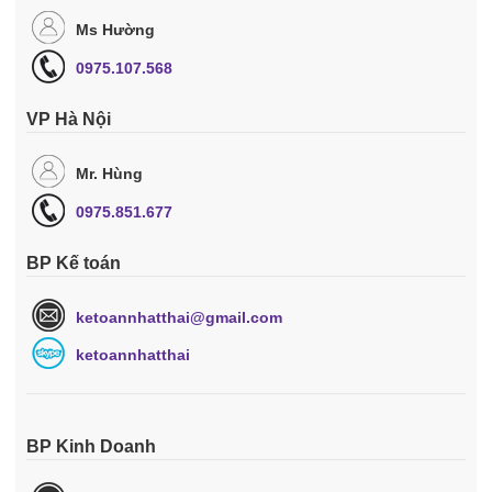
Ms Hường
0975.107.568
VP Hà Nội
Mr. Hùng
0975.851.677
BP Kế toán
ketoannhatthai@gmail.com
ketoannhatthai
BP Kinh Doanh