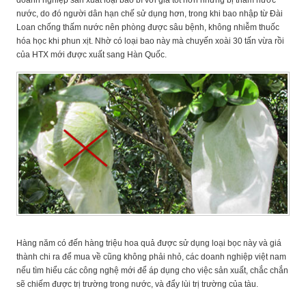
doanh nghiệp sản xuất loại bao bì với giá tốt hơn nhưng bị thấm nước
nước, do đó người dân hạn chế sử dụng hơn, trong khi bao nhập từ Đài
Loan chống thấm nước nên phòng được sâu bệnh, không nhiễm thuốc
hóa học khi phun xịt. Nhờ có loại bao này mà chuyến xoài 30 tấn vừa rồi
của HTX mới được xuất sang Hàn Quốc.
Hàng năm có đến hàng triệu hoa quả được sử dụng loại bọc này và giá
thành chi ra để mua về cũng không phải nhỏ, các doanh nghiệp việt nam
nếu tìm hiểu các công nghệ mới để áp dụng cho việc sản xuất, chắc chắn
sẽ chiếm được trị trường trong nước, và đẩy lùi trị trường của tàu.