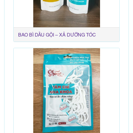
BAO BÌ DẦU GỘI – XẢ DƯỠNG TÓC