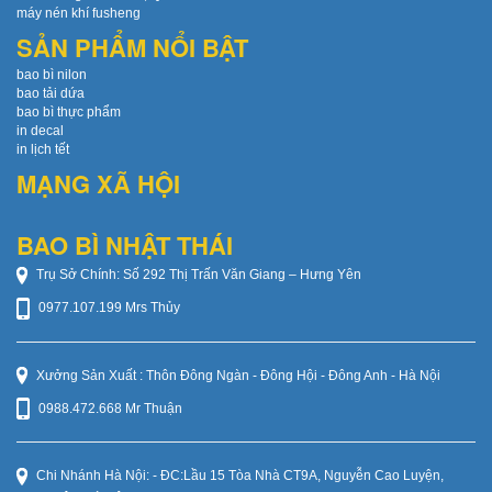
máy nén khí fusheng
SẢN PHẨM NỔI BẬT
bao bì nilon
bao tải dứa
bao bì thực phẩm
in decal
in lịch tết
MẠNG XÃ HỘI
BAO BÌ NHẬT THÁI
Trụ Sở Chính: Số 292 Thị Trấn Văn Giang – Hưng Yên
0977.107.199 Mrs Thủy
Xưởng Sản Xuất : Thôn Đông Ngàn - Đông Hội - Đông Anh - Hà Nội
0988.472.668 Mr Thuận
Chi Nhánh Hà Nội: - ĐC:Lầu 15 Tòa Nhà CT9A, Nguyễn Cao Luyện,