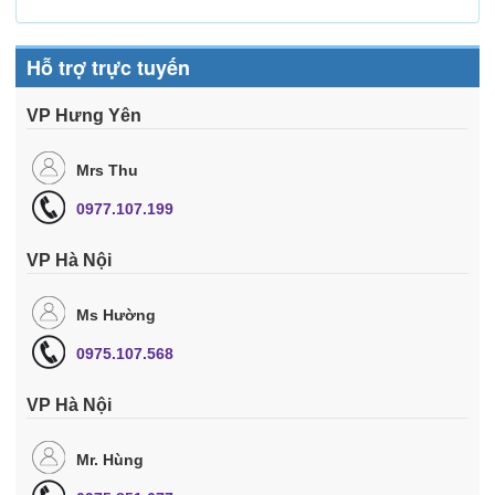
Hỗ trợ trực tuyến
VP Hưng Yên
Mrs Thu
0977.107.199
VP Hà Nội
Ms Hường
0975.107.568
VP Hà Nội
Mr. Hùng