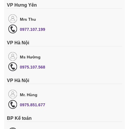
VP Hưng Yên
Mrs Thu
0977.107.199
VP Hà Nội
Ms Hường
0975.107.568
VP Hà Nội
Mr. Hùng
0975.851.677
BP Kế toán