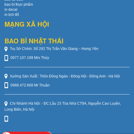
bao bì thực phẩm
in decal
in lịch tết
MẠNG XÃ HỘI
BAO BÌ NHẬT THÁI
Trụ Sở Chính: Số 292 Thị Trấn Văn Giang – Hưng Yên
0977.107.199 Mrs Thủy
Xưởng Sản Xuất : Thôn Đông Ngàn - Đông Hội - Đông Anh - Hà Nội
0988.472.668 Mr Thuận
Chi Nhánh Hà Nội: - ĐC:Lầu 15 Tòa Nhà CT9A, Nguyễn Cao Luyện,
Long Biên, Hà Nội