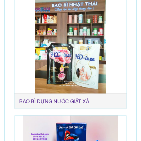
BAO BÌ ĐỰNG NƯỚC GIẶT XẢ