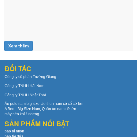
tra
bất
kì
22
Xem
thêm
Xem thêm
ĐỐI TÁC
Công ty cổ phần Trường Giang
Công ty TNHH Hải Nam
Công ty TNHH Nhật Thái
Áo polo nam big size, áo thun nam có cổ cỡ lớn
A Béo - Big Size Nam, Quần áo nam cỡ lớn
máy nén khí fusheng
SẢN PHẨM NỔI BẬT
bao bì nilon
bao tải dứa