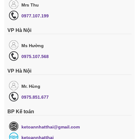
Mrs Thu
0977.107.199
VP Hà Nội
Ms Hường
0975.107.568
VP Hà Nội
Mr. Hùng
0975.851.677
BP Kế toán
ketoannhatthai@gmail.com
ketoannhatthai