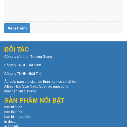
22
Xem
thêm
Xem thêm
ĐỐI TÁC
Công ty cổ phần Trường Giang
Công ty TNHH Hải Nam
Công ty TNHH Nhật Thái
Áo polo nam big size, áo thun nam có cổ cỡ lớn
A Béo - Big Size Nam, Quần áo nam cỡ lớn
máy nén khí fusheng
SẢN PHẨM NỔI BẬT
bao bì nilon
bao tải dứa
bao bì thực phẩm
in decal
in lịch tết