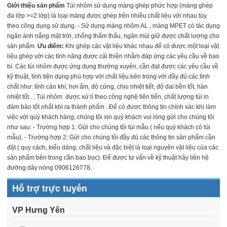
Giới thiệu sản phẩm
Túi nhôm sử dụng màng ghép phức hợp (màng ghép
đa lớp >=2 lớp) là loại màng được ghép trên nhiều chất liệu với nhau tùy
theo công dụng sử dụng. - Sử dụng màng nhôm AL , màng MPET có tác dụng
ngăn ánh nắng mặt trời, chống thấm thấu, ngăn mùi giữ được chất lượng cho
sản phẩm.
Ưu điểm:
Khi ghép các vật liệu khác nhau để có được một loại vật
liệu ghép với các tính năng được cải thiện nhằm đáp ứng các yêu cầu về bao
bì. Các túi nhôm được ứng dụng thường xuyên, cần đạt được các yêu cầu về
kỹ thuật, tính tiện dụng phù hợp với chất liệu bên trong với đầy đủ các tính
chất như: tính cản khí, hơi ẩm, độ cứng, chịu nhiệt tiết, độ dai bền tốt, hàn
nhiệt tốt… Túi nhôm được xử lí theo công nghệ tiên tiến, chất lượng túi in
đảm bảo tốt nhất khi ra thành phẩm . Để có được thông tin chính xác khi làm
việc với quý khách hàng, chúng tôi xin quý khách vui lòng gửi cho chúng tôi
như sau: - Trường hợp 1: Gửi cho chúng tôi túi mẫu ( nếu quý khách có túi
mẫu). - Trường hợp 2: Gửi cho chúng tôi đầy đủ các thông tin sản phẩm cần
đặt ( quy cách, kiểu dáng, chất liệu và đặc biệt là loại nguyên vật liệu của các
sản phẩm bên trong cần bao bọc). Để được tư vấn về kỹ thuật hãy liên hệ
đường dây nóng 0906126778.
Hỗ trợ trực tuyến
VP Hưng Yên