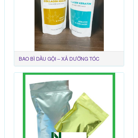
BAO BÌ DẦU GỘI – XẢ DƯỠNG TÓC