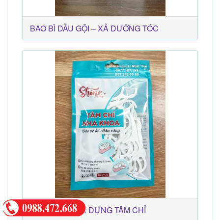
BAO BÌ DẦU GỘI – XẢ DƯỠNG TÓC
BAO BÌ ZIPPER ĐỰNG TĂM CHỈ