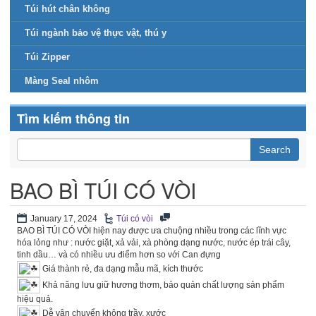
Túi hút chân không
Túi ngành bảo vệ thực vật, thú y
Túi Zipper
Màng Seal nhôm
Tìm kiếm thông tin
BAO BÌ TÚI CÓ VÒI
January 17, 2024
Túi có vòi
BAO BÌ TÚI CÓ VÒI hiện nay được ưa chuộng nhiều trong các lĩnh vực
hóa lỏng như : nước giặt, xả vải, xà phòng dạng nước, nước ép trái cây,
tinh dầu… và có nhiều ưu điểm hơn so với Can đựng
Giá thành rẻ, đa dạng mẫu mã, kích thước
Khả năng lưu giữ hương thơm, bảo quản chất lượng sản phẩm
hiệu quả.
Dễ vận chuyển không trầy, xước