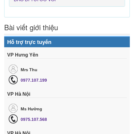
Bài viết giới thiệu
Hỗ trợ trực tuyến
VP Hưng Yên
Mrs Thu
0977.107.199
VP Hà Nội
Ms Hường
0975.107.568
VP Hà Nội