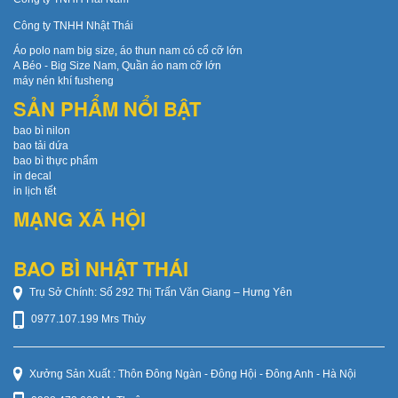
Công ty TNHH Nhật Thái
Áo polo nam big size, áo thun nam có cổ cỡ lớn
A Béo - Big Size Nam, Quần áo nam cỡ lớn
máy nén khí fusheng
SẢN PHẨM NỔI BẬT
bao bì nilon
bao tải dứa
bao bì thực phẩm
in decal
in lịch tết
MẠNG XÃ HỘI
BAO BÌ NHẬT THÁI
Trụ Sở Chính: Số 292 Thị Trấn Văn Giang – Hưng Yên
0977.107.199 Mrs Thủy
Xưởng Sản Xuất : Thôn Đông Ngàn - Đông Hội - Đông Anh - Hà Nội