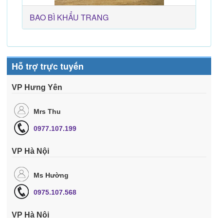
BAO BÌ KHẨU TRANG
Hỗ trợ trực tuyến
VP Hưng Yên
Mrs Thu
0977.107.199
VP Hà Nội
Ms Hường
0975.107.568
VP Hà Nội