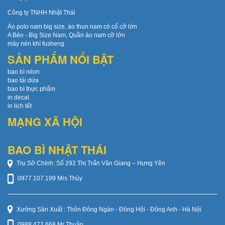
Công ty TNHH Nhật Thái
Áo polo nam big size, áo thun nam có cổ cỡ lớn
A Béo - Big Size Nam, Quần áo nam cỡ lớn
máy nén khí fusheng
SẢN PHẨM NỔI BẬT
bao bì nilon
bao tải dứa
bao bì thực phẩm
in decal
in lịch tết
MẠNG XÃ HỘI
BAO BÌ NHẬT THÁI
Trụ Sở Chính: Số 292 Thị Trấn Văn Giang – Hưng Yên
0977.107.199 Mrs Thủy
Xưởng Sản Xuất : Thôn Đông Ngàn - Đông Hội - Đông Anh - Hà Nội
0988.472.668 Mr Thuận