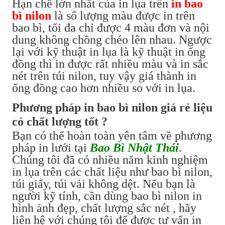
Hạn chế lớn nhất của in lụa trên
in bao
bì nilon
là số lượng màu được in trên
bao bì, tối đa chỉ được 4 màu đơn và nội
dung không chồng chéo lên nhau. Ngược
lại với kỹ thuật in lụa là kỹ thuật in ống
đồng thì in được rất nhiều màu và in sắc
nét trên túi nilon, tuy vậy giá thành in
ống đồng cao hơn nhiều so với in lụa.
Phương pháp in bao bì nilon giá rẻ liệu
có chất lượng tốt ?
Bạn có thể hoàn toàn yên tâm về phương
pháp in lưới tại
Bao Bì Nhật Thái
.
Chúng tôi đã có nhiều năm kinh nghiệm
in lụa trên các chất liệu như bao bì nilon,
túi giấy, túi vải không dệt. Nếu bạn là
người kỹ tính, cần dùng bao bì nilon in
hình ảnh đẹp, chất lượng sắc nét , hãy
liên hệ với chúng tôi để được tư vấn in