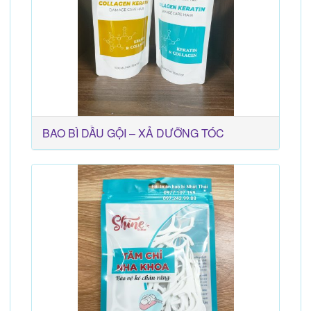
BAO BÌ DẦU GỘI – XẢ DƯỠNG TÓC