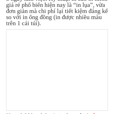
giá rẻ phổ biến hiện nay là “in lụa”, vừa
đơn giản mà chi phí lại tiết kiệm đáng kể
so với in ống đồng (in được nhiều màu
trên 1 cái túi).