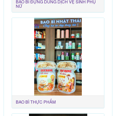
BAO BÌ ĐỰNG DUNG DỊCH VỆ SINH PHỤ
NỮ
BAO BÌ THỰC PHẨM