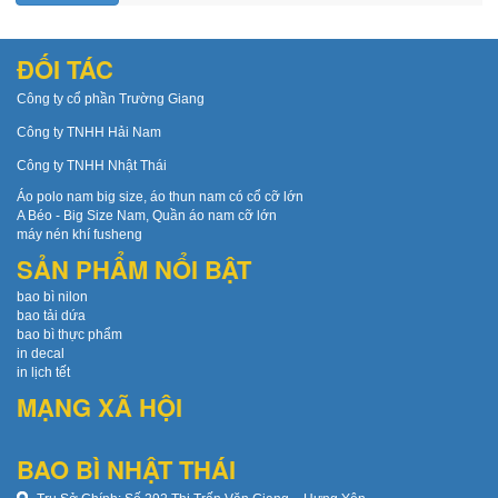
ĐỐI TÁC
Công ty cổ phần Trường Giang
Công ty TNHH Hải Nam
Công ty TNHH Nhật Thái
Áo polo nam big size, áo thun nam có cổ cỡ lớn
A Béo - Big Size Nam, Quần áo nam cỡ lớn
máy nén khí fusheng
SẢN PHẨM NỔI BẬT
bao bì nilon
bao tải dứa
bao bì thực phẩm
in decal
in lịch tết
MẠNG XÃ HỘI
BAO BÌ NHẬT THÁI