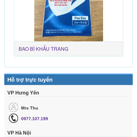
BAO BÌ KHẨU TRANG
Hỗ trợ trực tuyến
VP Hưng Yên
Mrs Thu
0977.107.199
VP Hà Nội