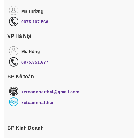
Ms Hường
0975.107.568
VP Hà Nội
Mr. Hùng
0975.851.677
BP Kế toán
ketoannhatthai@gmail.com
ketoannhatthai
BP Kinh Doanh