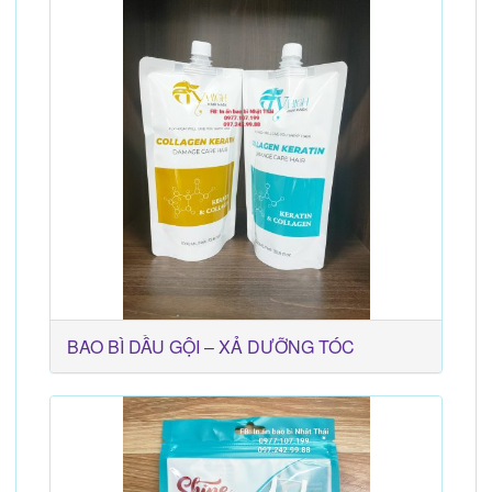
BAO BÌ DẦU GỘI – XẢ DƯỠNG TÓC