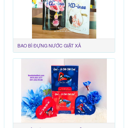
BAO BÌ ĐỰNG NƯỚC GIẶT XẢ