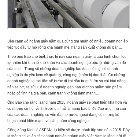
Bên cạnh đó ngành giấy năm qua cũng ghi nhận có nhiều doanh nghiệp
tiếp tục đầu tư mở rộng khá mạnh mẽ, hàng sản xuất không đủ bán…
Theo ông Bảo cho biết, thực tế này của ngành giấy là quá trình chọn lọc
tự nhiên khi kinh tế khó khăn và các doanh nghiệp bộc lộ những vấn đề
của mình. Trong số những doanh nghiệp lao đao, có một số doanh
nghiệp là do yếu kém về quản lý, công nghệ nên bị đào thải. Có những
doanh nghiệp lại sai lầm về bước đi khi đầu tư quá lớn so với khả năng
nên sa cơ, sa sút. Có doanh nghiệp gặp hạn vì chọn nhầm sản phẩm
hoặc cố tình hạ giá bán, cạnh tranh không lành mạnh…
Ông Bảo cho rằng, sang năm 2015, ngành giấy sẽ phát triển khá hơn và
có những cơ hội về thị trường, nhất là mảng bao bì để đáp ứng nhu cầu
của các doanh nghiệp có vốn đầu tư nước ngoài đang có những kế
hoạch phát triển mạnh về sản phẩm công nghiệp.
Cộng đồng Kinh tế ASEAN dự kiến sẽ được thành lập vào năm 2015. Đây
là thông tin khiến các doanh nghiệp ngành giấy Việt Nam lo lắng, bởi lẽ