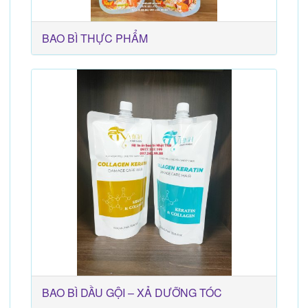
BAO BÌ THỰC PHẨM
BAO BÌ DẦU GỘI – XẢ DƯỠNG TÓC