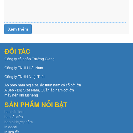
22
Xem
thêm
Xem thêm
ĐỐI TÁC
Công ty cổ phần Trường Giang
Công ty TNHH Hải Nam
Công ty TNHH Nhật Thái
Áo polo nam big size, áo thun nam có cổ cỡ lớn
A Béo - Big Size Nam, Quần áo nam cỡ lớn
máy nén khí fusheng
SẢN PHẨM NỔI BẬT
bao bì nilon
bao tải dứa
bao bì thực phẩm
in decal
in lịch tết