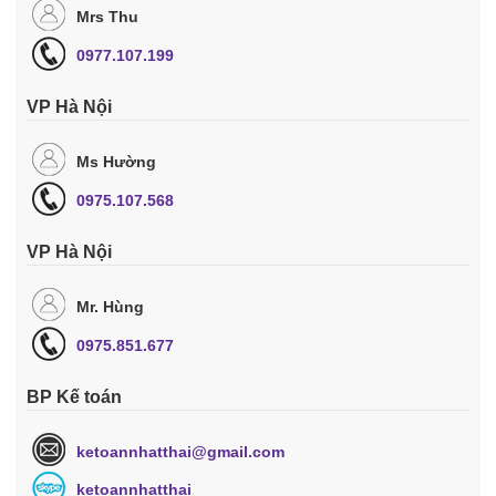
Mrs Thu
0977.107.199
VP Hà Nội
Ms Hường
0975.107.568
VP Hà Nội
Mr. Hùng
0975.851.677
BP Kế toán
ketoannhatthai@gmail.com
ketoannhatthai