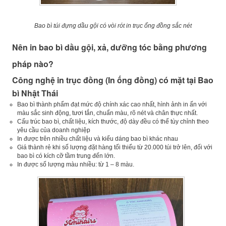
Bao bì túi đựng dầu gội có vòi rót in trục ống đồng sắc nét
Nên in bao bì dầu gội, xả, dưỡng tóc bằng phương
pháp nào?
Công nghệ in trục đồng (In ống đồng) có mặt tại Bao
bì Nhật Thái
Bao bì thành phẩm đạt mức độ chính xác cao nhất, hình ảnh in ấn với
màu sắc sinh động, tươi tắn, chuẩn màu, rõ nét và chân thực nhất.
Cấu trúc bao bì, chất liệu, kích thước, độ dày đều có thể tùy chỉnh theo
yêu cầu của doanh nghiệp
In được trên nhiều chất liệu và kiểu dáng bao bì khác nhau
Giá thành rẻ khi số lượng đặt hàng tối thiểu từ 20.000 túi trở lên, đối với
bao bì có kích cỡ tầm trung đến lớn.
In được số lượng màu nhiều: từ 1 – 8 màu.