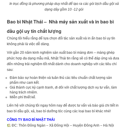
In trục đồng là phương pháp duy nhất để tạo ra các gói bịch dầu gội xả
dạng dây gồm 10 -12 gói
Bao bì Nhật Thái – Nhà máy sản xuất và in bao bì
dầu gội uy tín chất lượng
Chúng tôi hiểu rằng để lựa chọn đối tác sản xuất và in ấn bao bì uy tín
không phải là việc dễ dàng.
Với gần 20 năm kinh nghiệm sản xuất bao bì màng đơn – màng ghép
phức hợp đa dạng mẫu mã, Nhật Thái tin rằng sẽ có thể đáp ứng và đưa
đến những trải nghiệm tốt nhất dành cho doanh nghiệp với các tiêu chí
sau:
Đảm bảo sự hoàn thiện và tuân thủ các tiêu chuẩn chất lượng sản
phẩm như cam kết.
Giá thành cực kỳ cạnh tranh, đi đôi với chất lượng dịch vụ tư vấn, làm
hàng trách nhiệm.
Miễn phí thiết kế.
Liên hệ với chúng tôi ngay hôm nay để được tư vấn và báo giá chi tiết in
bao bì dầu gội, xả, bao bì dưỡng tóc cùng các loại bao bì khác nhé!
CÔNG TY BAO BÌ NHẬT THÁI
ĐC: Thôn Đông Ngàn – Xã Đông Hội – Huyện Đông Anh – Hà Nội