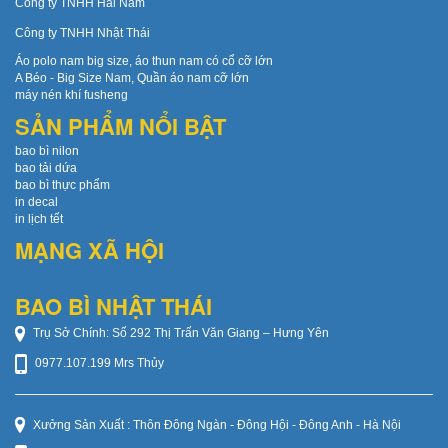
Công ty TNHH Hải Nam
Công ty TNHH Nhật Thái
Áo polo nam big size, áo thun nam có cổ cỡ lớn
A Béo - Big Size Nam, Quần áo nam cỡ lớn
máy nén khí fusheng
SẢN PHẨM NỔI BẬT
bao bì nilon
bao tải dứa
bao bì thực phẩm
in decal
in lịch tết
MẠNG XÃ HỘI
BAO BÌ NHẬT THÁI
Trụ Sở Chính: Số 292 Thị Trấn Văn Giang – Hưng Yên
0977.107.199 Mrs Thủy
Xưởng Sản Xuất : Thôn Đông Ngàn - Đông Hội - Đông Anh - Hà Nội