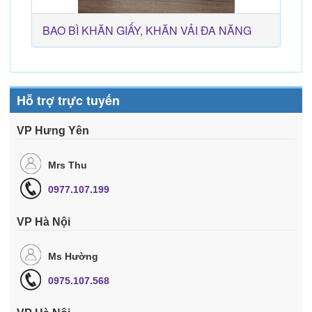
BAO BÌ KHĂN GIẤY, KHĂN VẢI ĐA NĂNG
Hỗ trợ trực tuyến
VP Hưng Yên
Mrs Thu
0977.107.199
VP Hà Nội
Ms Hường
0975.107.568