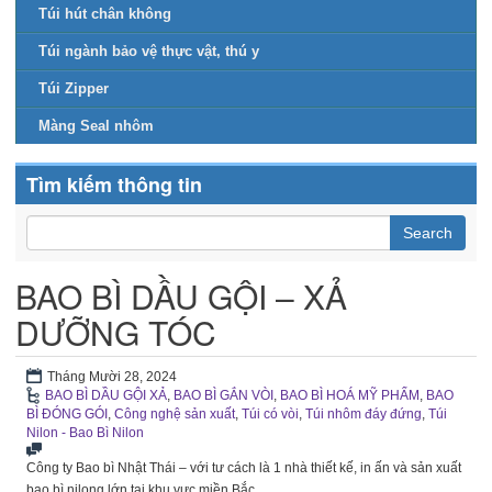
Túi hút chân không
Túi ngành bảo vệ thực vật, thú y
Túi Zipper
Màng Seal nhôm
Tìm kiếm thông tin
BAO BÌ DẦU GỘI – XẢ
DƯỠNG TÓC
Tháng Mười 28, 2024
BAO BÌ DẦU GỘI XẢ
,
BAO BÌ GẮN VÒI
,
BAO BÌ HOÁ MỸ PHẨM
,
BAO
BÌ ĐÓNG GÓI
,
Công nghệ sản xuất
,
Túi có vòi
,
Túi nhôm đáy đứng
,
Túi
Nilon - Bao Bì Nilon
Công ty Bao bì Nhật Thái – với tư cách là 1 nhà thiết kế, in ấn và sản xuất
bao bì nilong lớn tại khu vực miền Bắc.