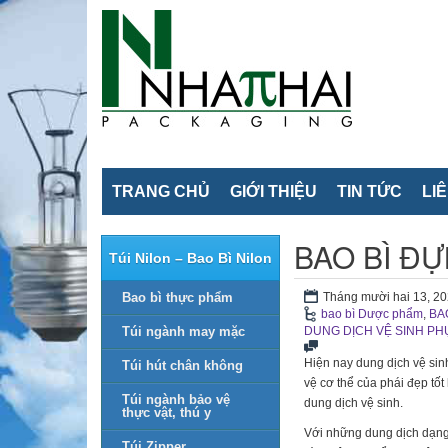
TRANG CHỦ
GIỚI THIỆU
TIN TỨC
LI
BAO BÌ Đ
Túi Nilon – Bao Bì Nilon
Bao bì thực phẩm
Tháng mười hai 13, 2
bao bì Dược phẩm
,
BA
Túi ngành may mặc
DUNG DỊCH VỆ SINH PH
Hiện nay dung dịch vệ sin
Túi hút chân không
vệ cơ thể của phái đẹp tố
Túi ngành bảo vệ
dung dịch vệ sinh.
thực vật, thú y
Với những dung dịch dạng l
Túi Zipper