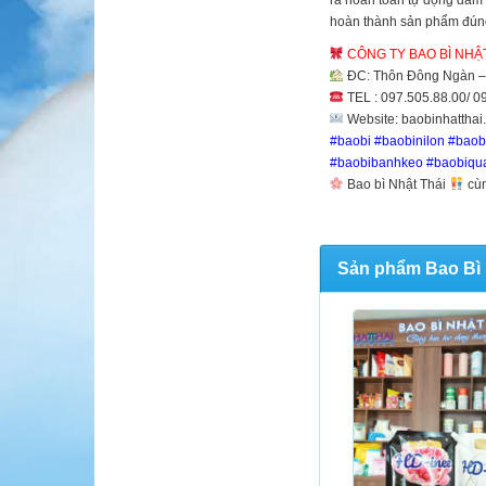
ra hoàn toàn tự động đảm 
hoàn thành sản phẩm đúng
CÔNG TY BAO BÌ NHẬT
ĐC: Thôn Đông Ngàn –
TEL : 097.505.88.00/ 0
Website: baobinhatthai
#baobi #baobinilon #baob
#baobibanhkeo #baobiqu
Bao bì Nhật Thái
cùn
Sản phẩm Bao Bì 