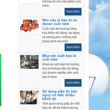
mã bao bì cho sản phẩm của
mình,
Xem thêm
Nhu cầu in bao bì và
decan cuối năm
Cuối năm thị trường hàng
hóa thêm sôi động, đa dạng
và phong phú, những mặt
hàng bánh kẹo tràn
Xem thêm
Mùa sản xuất bao bì
cuối năm
Khép lại một năm thị trường
bao bì không mấy sôi động,
các doanh nghiệp sản xuất
bao bì thực
Xem thêm
Sử dụng giấy ăn bẩn
nguy cơ mắc nhiều
bệnh tật
Thói quen dùng giấy ăn mỗi
bữa ăn đã trở thành phong