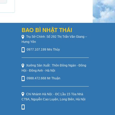
BAO BÌ NHẬT THÁI
Trụ Sở Chính: Số 292 Thị Trấn Văn Giang –
Hưng Yên
0977.107.199 Mrs Thủy
Xưởng Sản Xuất : Thôn Đông Ngàn - Đông
Hội - Đông Anh - Hà Nội
0988.472.668 Mr Thuận
Chi Nhánh Hà Nội: - ĐC:Lầu 15 Tòa Nhà
CT9A, Nguyễn Cao Luyện, Long Biên, Hà Nội