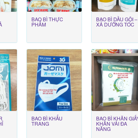
BAO BÌ THỰC
BAO BÌ DẦU GỘI –
Ả
PHẨM
XẢ DƯỠNG TÓC
R
BAO BÌ KHẨU
BAO BÌ KHĂN GIẤY
Ỉ
TRANG
KHĂN VẢI ĐA
NĂNG