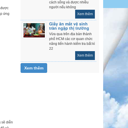
cách sống và được nhiều
người nếu không
i được
áp ứng
Xem thêm
Giấy ăn mất vệ sinh
tràn ngập thị trường
Vừa qua trên địa bàn thành
phố HCM các cơ quan chức
năng tiến hành kiểm tra bất kì
22
Xem thêm
Xem thêm
 sẽ diễn