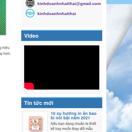
kinhdoanhnhatthai@gmail.com
kinhdoanhnhatthai
Video
g hiệu
ày hơn.
Tin tức mới
10 xu hướng in ấn bao
bì nổi bật năm 2021
Nếu bạn đang chuẩn bị thiết
kế hay muốn thay đổi mẫu