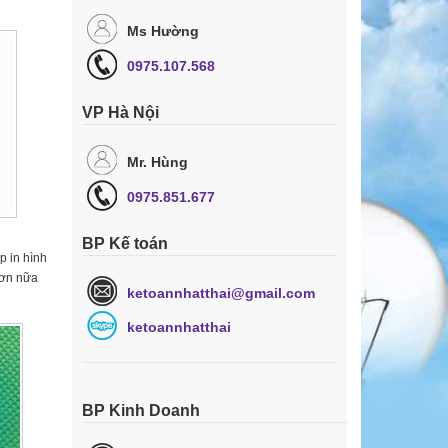
Ms Hường
0975.107.568
VP Hà Nội
Mr. Hùng
0975.851.677
BP Kế toán
p in hình
Hơn nữa
ketoannhatthai@gmail.com
ketoannhatthai
BP Kinh Doanh