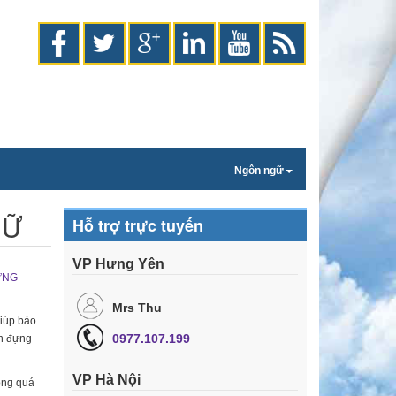
Ngôn ngữ
NỮ
Hỗ trợ trực tuyến
VP Hưng Yên
ỰNG
Mrs Thu
giúp bảo
0977.107.199
on đựng
VP Hà Nội
ong quá