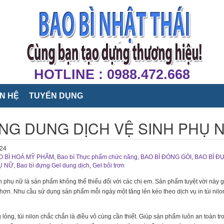
HOTLINE : 0988.472.668
ÊN HỆ
TUYỂN DỤNG
ỰNG DUNG DỊCH VỆ SINH PHỤ 
024
O BÌ HOÁ MỸ PHẨM
,
Bao bì Thực phẩm chức năng
,
BAO BÌ ĐÓNG GÓI
,
BAO BÌ Đ
Ụ NỮ
,
Bao bì đựng Gel dung dịch
,
Gel bôi trơn
h phụ nữ là sản phẩm không thể thiếu đối với các chị em. Sản phẩm tuyệt vời này 
t hơn. Nhu cầu sử dụng sản phẩm mỗi ngày một tăng lên kéo theo dịch vụ in túi nil
ỏng, túi nilon chắc chắn là điều vô cùng cần thiết. Giúp sản phẩm luôn an toàn tr