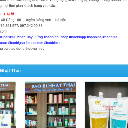
bảo chính xác, đồng đều 100%. Công nghệ tiên tiến giúp chúng tôi đẩy nhanh tiến
 mọi thời gian khách hàng yêu cầu.
 THÁI
 Xã Đông Hội – Huyện Đông Anh – Hà Nội
975.851.677/ 097.242.99.88
.com
iziper #tui_ziper_đáy_đứng #baobiphuchop #baobiopp #baobipe #baobitra
anao #baobigao #baobikem #baobimut
g bạn tạo dựng thương hiệu
Nhật Thái