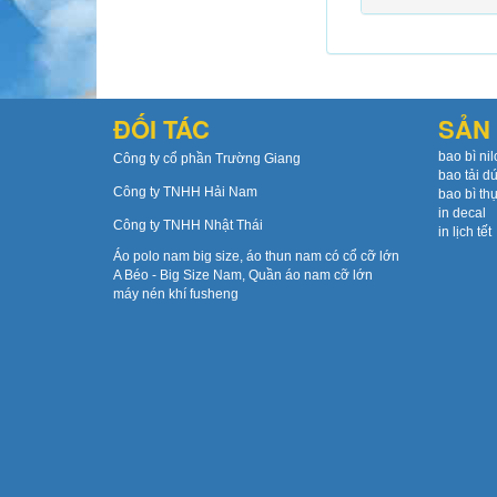
ĐỐI TÁC
SẢN 
bao bì nil
Công ty cổ phần Trường Giang
bao tải d
Công ty TNHH Hải Nam
bao bì th
in decal
Công ty TNHH Nhật Thái
in lịch tết
Áo polo nam big size, áo thun nam có cổ cỡ lớn
A Béo - Big Size Nam, Quần áo nam cỡ lớn
máy nén khí fusheng