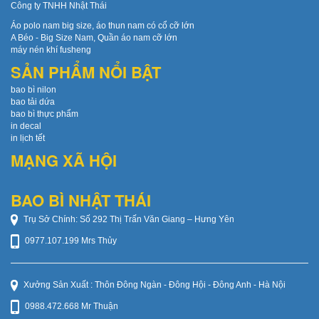
Công ty TNHH Nhật Thái
Áo polo nam big size, áo thun nam có cổ cỡ lớn
A Béo - Big Size Nam, Quần áo nam cỡ lớn
máy nén khí fusheng
SẢN PHẨM NỔI BẬT
bao bì nilon
bao tải dứa
bao bì thực phẩm
in decal
in lịch tết
MẠNG XÃ HỘI
BAO BÌ NHẬT THÁI
Trụ Sở Chính: Số 292 Thị Trấn Văn Giang – Hưng Yên
0977.107.199 Mrs Thủy
Xưởng Sản Xuất : Thôn Đông Ngàn - Đông Hội - Đông Anh - Hà Nội
0988.472.668 Mr Thuận