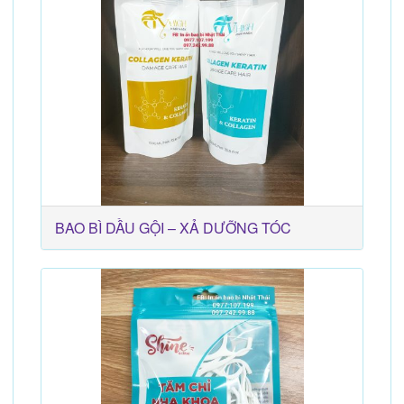
BAO BÌ DẦU GỘI – XẢ DƯỠNG TÓC