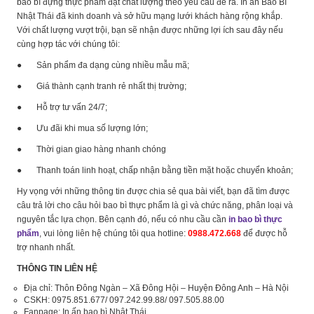
bao bì đựng thực phẩm đạt chất lượng theo yêu cầu đề ra. In ấn Bao Bì
Nhật Thái đã kinh doanh và sở hữu mạng lưới khách hàng rộng khắp.
Với chất lượng vượt trội, bạn sẽ nhận được những lợi ích sau đây nếu
cùng hợp tác với chúng tôi:
● Sản phẩm đa dạng cùng nhiều mẫu mã;
● Giá thành cạnh tranh rẻ nhất thị trường;
● Hỗ trợ tư vấn 24/7;
● Ưu đãi khi mua số lượng lớn;
● Thời gian giao hàng nhanh chóng
● Thanh toán linh hoạt, chấp nhận bằng tiền mặt hoặc chuyển khoản;
Hy vọng với những thông tin được chia sẻ qua bài viết, bạn đã tìm được
câu trả lời cho câu hỏi bao bì thực phẩm là gì và chức năng, phân loại và
nguyên tắc lựa chọn. Bên cạnh đó, nếu có nhu cầu cần
in bao bì thực
phẩm
, vui lòng liên hệ chúng tôi qua hotline:
0988.472.668
để được hỗ
trợ nhanh nhất.
THÔNG TIN LIÊN HỆ
Địa chỉ: Thôn Đông Ngàn – Xã Đông Hội – Huyện Đông Anh – Hà Nội
CSKH: 0975.851.677/ 097.242.99.88/ 097.505.88.00
Fanpage: In ấn bao bì Nhật Thái