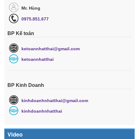
Mr. Hùng
0975.851.677
BP Kế toán
ketoannhatthai@gmail.com
ketoannhatthai
BP Kinh Doanh
kinhdoanhnhatthai@gmail.com
kinhdoanhnhatthai
Video