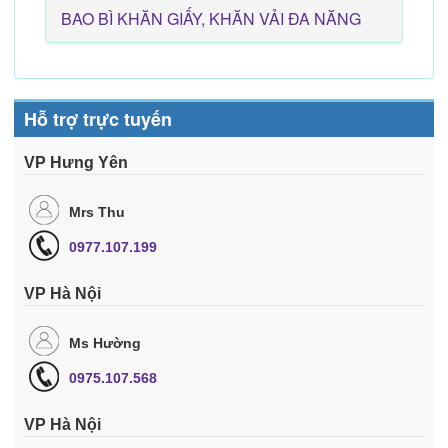
BAO BÌ KHĂN GIẤY, KHĂN VẢI ĐA NĂNG
Hỗ trợ trực tuyến
VP Hưng Yên
Mrs Thu
0977.107.199
VP Hà Nội
Ms Hường
0975.107.568
VP Hà Nội