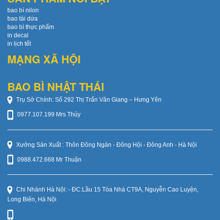
bao bì nilon
bao tải dứa
bao bì thực phẩm
in decal
in lịch tết
MẠNG XÃ HỘI
BAO BÌ NHẬT THÁI
Trụ Sở Chính: Số 292 Thị Trấn Văn Giang – Hưng Yên
0977.107.199 Mrs Thủy
Xưởng Sản Xuất : Thôn Đông Ngàn - Đông Hội - Đông Anh - Hà Nội
0988.472.668 Mr Thuận
Chi Nhánh Hà Nội: - ĐC:Lầu 15 Tòa Nhà CT9A, Nguyễn Cao Luyện,
Long Biên, Hà Nội