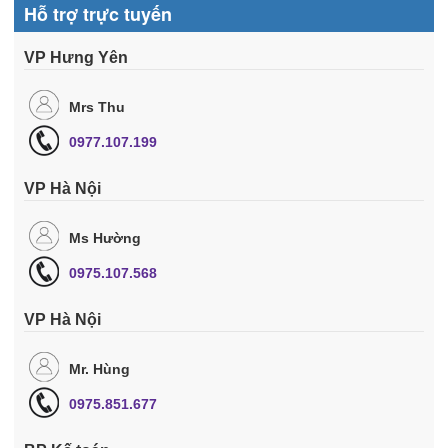
Hỗ trợ trực tuyến
VP Hưng Yên
Mrs Thu
0977.107.199
VP Hà Nội
Ms Hường
0975.107.568
VP Hà Nội
Mr. Hùng
0975.851.677