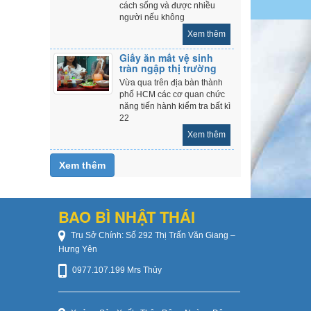
cách sống và được nhiều
người nếu không
Xem thêm
Giấy ăn mất vệ sinh
tràn ngập thị trường
Vừa qua trên địa bàn thành
phố HCM các cơ quan chức
năng tiến hành kiểm tra bất kì
22
Xem thêm
Xem thêm
BAO BÌ NHẬT THÁI
Trụ Sở Chính: Số 292 Thị Trấn Văn Giang –
Hưng Yên
0977.107.199 Mrs Thủy