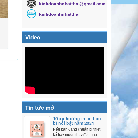
kinhdoanhnhatthai@gmail.com
kinhdoanhnhatthai
Video
Tin tức mới
10 xu hướng in ấn bao
bì nổi bật năm 2021
Nếu bạn đang chuẩn bị thiết
kế hay muốn thay đổi mẫu