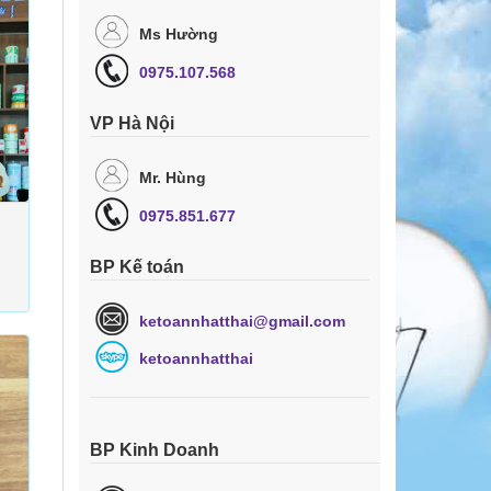
Ms Hường
0975.107.568
VP Hà Nội
Mr. Hùng
0975.851.677
BP Kế toán
ketoannhatthai@gmail.com
ketoannhatthai
BP Kinh Doanh