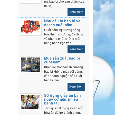
mã bao bì cho sản phẩm của
mình,
Xem thêm
Nhu cầu in bao bì và
decan cuối năm
Cuối năm thị trường hàng
hóa thêm sôi động, đa dạng
và phong phú, những mặt
hàng bánh kẹo tràn
Xem thêm
Mùa sản xuất bao bì
cuối năm
Khép lại một năm thị trường
bao bì không mấy sôi động,
các doanh nghiệp sản xuất
bao bì thực
Xem thêm
Sử dụng giấy ăn bẩn
nguy cơ mắc nhiều
bệnh tật
Thói quen dùng giấy ăn mỗi
bữa ăn đã trở thành phong