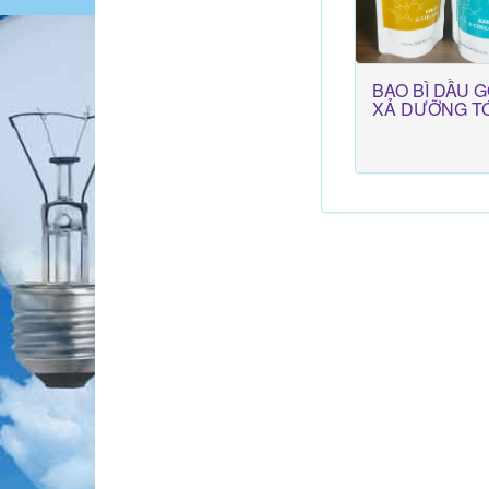
BAO BÌ DẦU G
XẢ DƯỠNG T