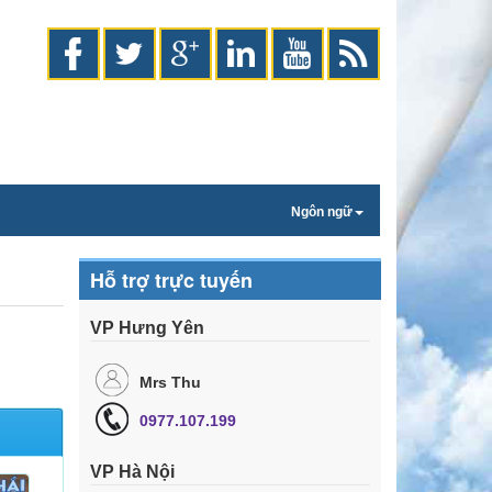
Ngôn ngữ
Hỗ trợ trực tuyến
VP Hưng Yên
Mrs Thu
0977.107.199
VP Hà Nội