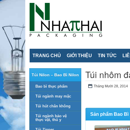
TRANG CHỦ
GIỚI THIỆU
TIN TỨC
LI
Túi nhôm đ
Túi Nilon – Bao Bì Nilon
Bao bì thực phẩm
Tháng Mười 28, 2014
Túi ngành may mặc
Túi hút chân không
Sản phẩm Bao Bì 
Túi ngành bảo vệ
thực vật, thú y
Túi Zipper