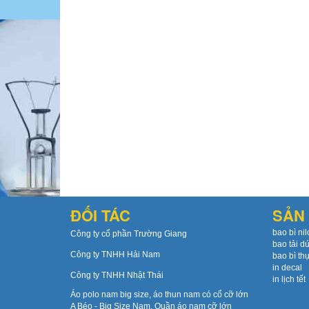
ĐỐI TÁC
SẢN 
bao bì nil
Công ty cổ phần Trường Giang
bao tải d
Công ty TNHH Hải Nam
bao bì th
in decal
Công ty TNHH Nhật Thái
in lịch tết
Áo polo nam big size, áo thun nam có cổ cỡ lớn
A Béo - Big Size Nam, Quần áo nam cỡ lớn