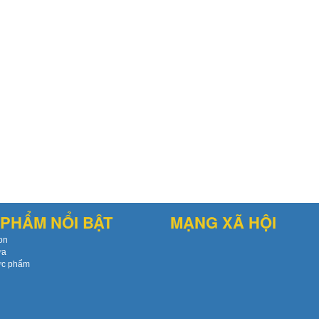
PHẨM NỔI BẬT
MẠNG XÃ HỘI
on
ứa
ực phẩm