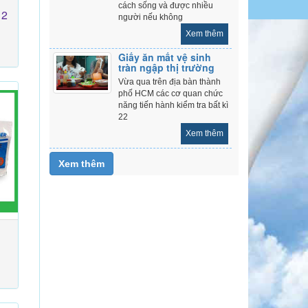
cách sống và được nhiều
 2
người nếu không
Xem thêm
Giấy ăn mất vệ sinh
tràn ngập thị trường
Vừa qua trên địa bàn thành
phố HCM các cơ quan chức
năng tiến hành kiểm tra bất kì
22
Xem thêm
Xem thêm
g