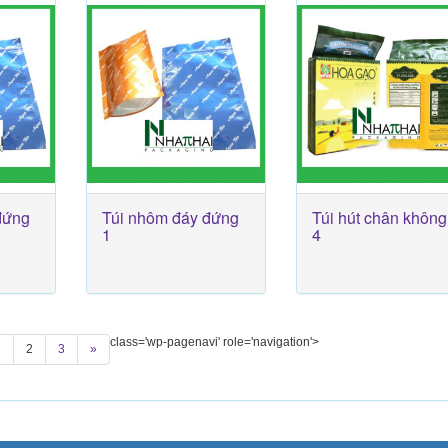
đứng
Túi nhôm đáy đứng
Túi hút chân không
1
4
class='wp-pagenavi' role='navigation'>
1
2
3
»