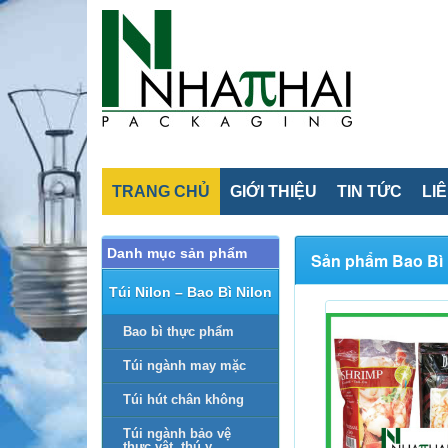
TRANG CHỦ
GIỚI THIỆU
TIN TỨC
LI
Danh mục sản phẩm
Sản phẩm Bao Bì 
Túi Nilon – Bao Bì Nilon
Bao bì thực phẩm
Túi ngành may mặc
Túi hút chân không
Túi ngành bảo vệ
thực vật, thú y