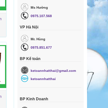
Ms Hường
0975.107.568
m
VP Hà Nội
Mr. Hùng
0975.851.677
BP Kế toán
ketoannhatthai@gmail.com
ketoannhatthai
m
BP Kinh Doanh