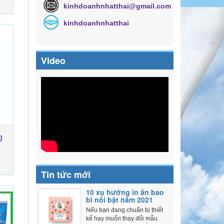
kinhdoanhnhatthai@gmail.com
kinhdoanhnhatthai
Video
g
Tin tức mới
10 xu hướng in ấn bao
bì nổi bật năm 2021
Nếu bạn đang chuẩn bị thiết
kế hay muốn thay đổi mẫu