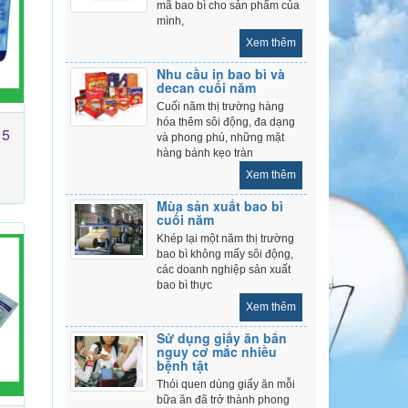
mã bao bì cho sản phẩm của
mình,
Xem thêm
Nhu cầu in bao bì và
decan cuối năm
Cuối năm thị trường hàng
hóa thêm sôi động, đa dạng
 5
và phong phú, những mặt
hàng bánh kẹo tràn
Xem thêm
Mùa sản xuất bao bì
cuối năm
Khép lại một năm thị trường
bao bì không mấy sôi động,
các doanh nghiệp sản xuất
bao bì thực
Xem thêm
Sử dụng giấy ăn bẩn
nguy cơ mắc nhiều
bệnh tật
Thói quen dùng giấy ăn mỗi
bữa ăn đã trở thành phong