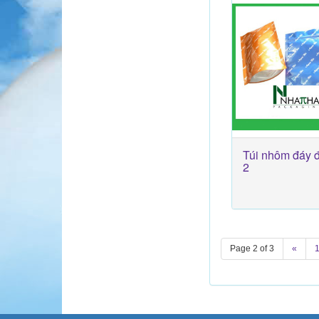
Túi nhôm đáy 
2
Page 2 of 3
«