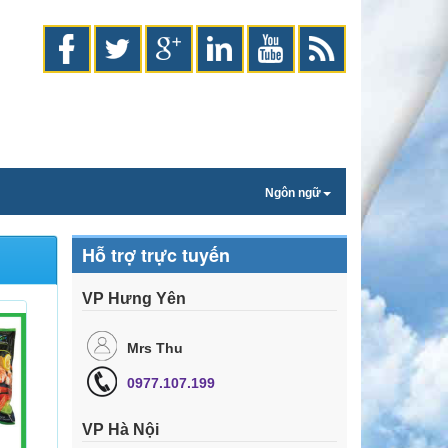
Ngôn ngữ
Hỗ trợ trực tuyến
VP Hưng Yên
Mrs Thu
0977.107.199
VP Hà Nội